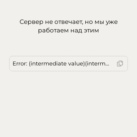
Сервер не отвечает, но мы уже
работаем над этим
Error: (intermediate value)(intermediate value)(intermediate value).replaceAll is not a function