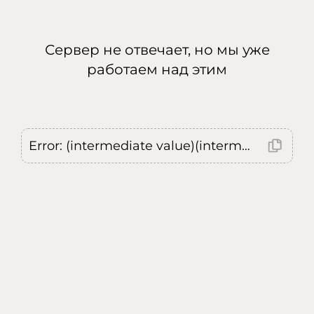
Сервер не отвечает, но мы уже
работаем над этим
Error: (intermediate value)(intermediate value)(intermediate value).replaceAll is not a function