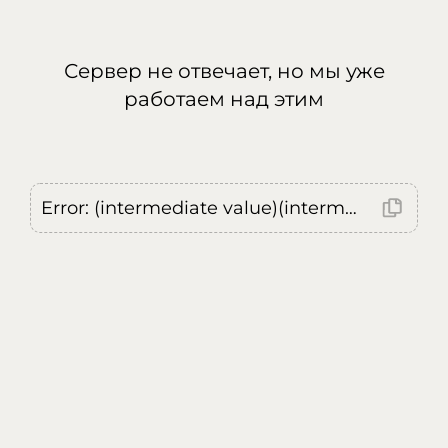
Сервер не отвечает, но мы уже
работаем над этим
Error: (intermediate value)(intermediate value)(intermediate value).replaceAll is not a function