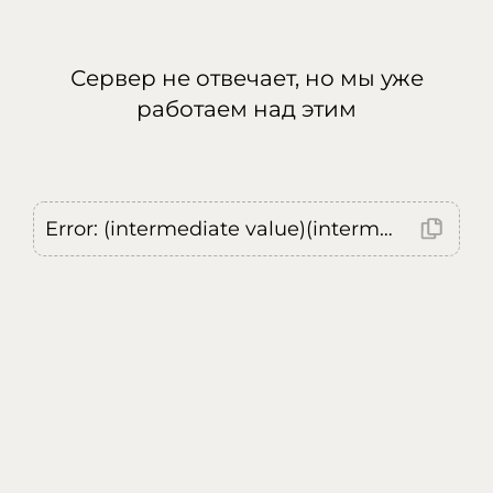
Сервер не отвечает, но мы уже
работаем над этим
Error: (intermediate value)(intermediate value)(intermediate value).replaceAll is not a function