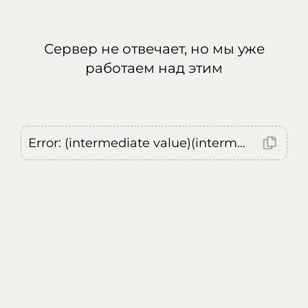
Сервер не отвечает, но мы уже
работаем над этим
Error: (intermediate value)(intermediate value)(intermediate value).replaceAll is not a function