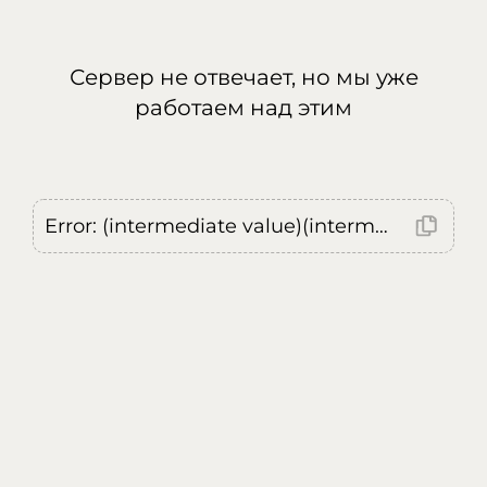
Сервер не отвечает, но мы уже
работаем над этим
Error: (intermediate value)(intermediate value)(intermediate value).replaceAll is not a function